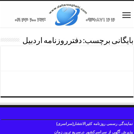
بایگانی برچسب:
دفترروزنامه اردبیل
تلفن دفترروزنامه اردبیل
دفترروزنامه
نمایندگی رسمی روزنامه کثیرالانتشار(سراسری)
پذیرش آگهی از سراسرکشور درسریع ترین زمان