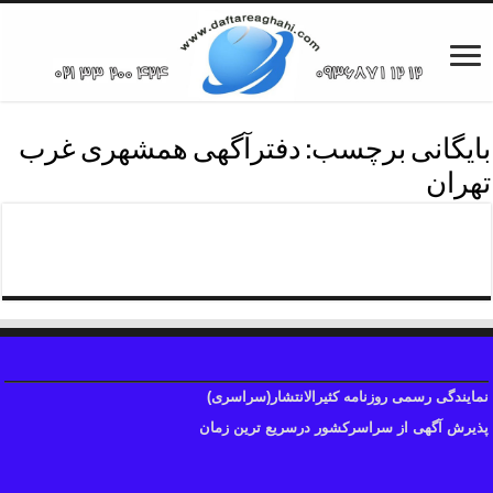
بایگانی برچسب:
دفترآگهی همشهری غرب
تهران
تلفن دفترروزنامه غرب تهران
نمایندگی رسمی روزنامه کثیرالانتشار(سراسری)
پذیرش آگهی از سراسرکشور درسریع ترین زمان