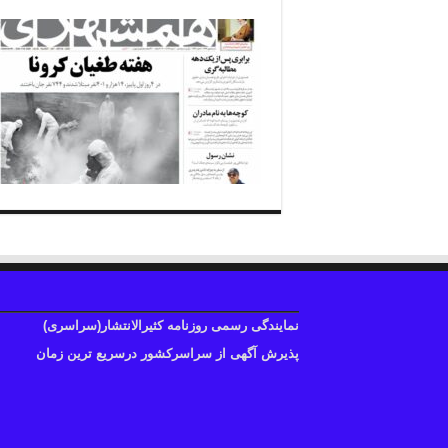
نمایندگی رسمی روزنامه کثیرالانتشار(سراسری)
پذیرش آگهی از سراسرکشور درسریع ترین زمان