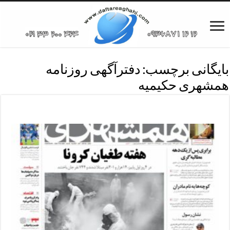
بایگانی برچسب:
دفترآگهی روزنامه
همشهری حکیمیه
دفترآگهی روزنامه همشهری