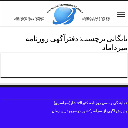
بایگانی برچسب:
دفترآگهی روزنامه
میرداماد
پی دی اف روزنامه ابرار
نمایندگی رسمی روزنامه کثیرالانتشار(سراسری)
پذیرش آگهی از سراسرکشور درسریع ترین زمان