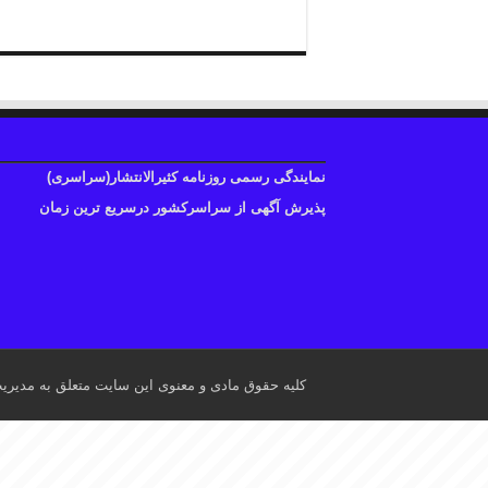
نمایندگی رسمی روزنامه کثیرالانتشار(سراسری)
پذیرش آگهی از سراسرکشور درسریع ترین زمان
کلیه حقوق مادی و معنوی این سایت متعلق به مدیری