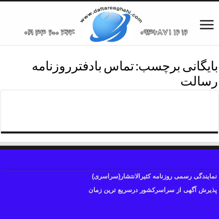
بایگانی برچسب:
تماس بادفترروزنامه
رسالت
تماس بادفترروزنامه رسالت
نمایندگی رسمی روزنامه کثیرالانتشار(سراسری)
پذیرش آگهی از سراسرکشور درسریع ترین زمان