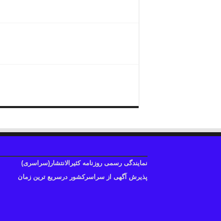
تلفن دفترنمایندگی همشهری
تلفن تماس چاپ آگهی همشهری
نمایندگی رسمی روزنامه کثیرالانتشار(سراسری)
پذیرش آگهی از سراسرکشور درسریع ترین زمان