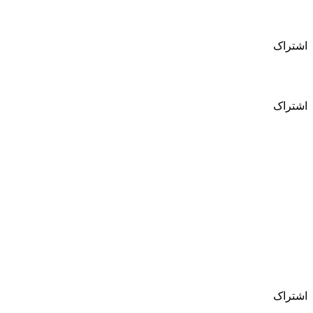
تلفن دفترنمایندگی همشهری
اشتراک
نمایندگی آگهی روزنامه همشهری
اشتراک
ثبت آگهی استخدام درهمشهری
اشتراک