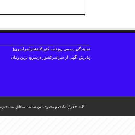
نمایندگی رسمی روزنامه کثیرالانتشار(سراسری)
پذیرش آگهی از سراسرکشور درسریع ترین زمان
کلیه حقوق مادی و معنوی این سایت متعلق به مدیری