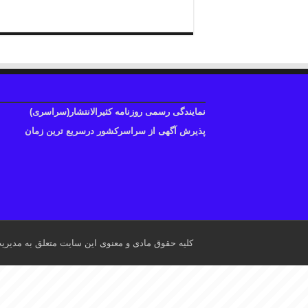
نمایندگی رسمی روزنامه کثیرالانتشار(سراسری)
پذیرش آگهی از سراسرکشور درسریع ترین زمان
کلیه حقوق مادی و معنوی این سایت متعلق به مدیری