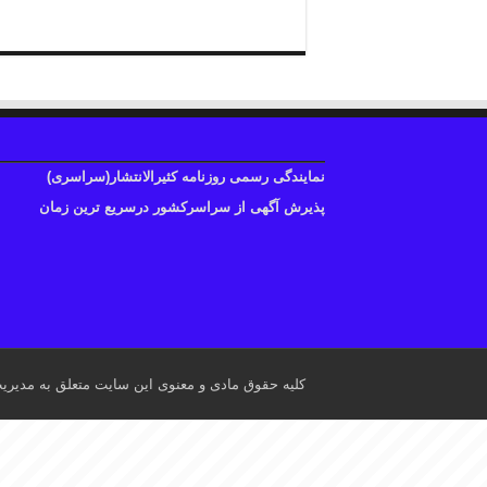
نمایندگی رسمی روزنامه کثیرالانتشار(سراسری)
پذیرش آگهی از سراسرکشور درسریع ترین زمان
کلیه حقوق مادی و معنوی این سایت متعلق به مدیری