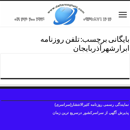
بایگانی برچسب:
تلفن روزنامه
ابرارشهرآذربایجان
تلفن چاپ آگهی ابرار
نمایندگی رسمی روزنامه کثیرالانتشار(سراسری)
پذیرش آگهی از سراسرکشور درسریع ترین زمان