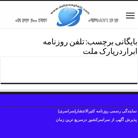
بایگانی برچسب:
تلفن روزنامه
ابراردرپارک ملت
پی دی اف روزنامه ابرار
نمایندگی رسمی روزنامه کثیرالانتشار(سراسری)
پذیرش آگهی از سراسرکشور درسریع ترین زمان