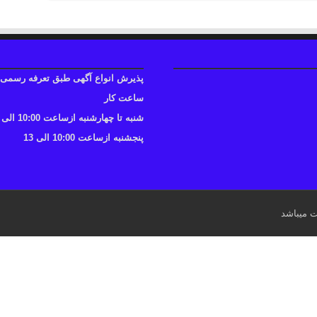
پذیرش انواع آگهی طبق تعرفه رسمی
ساعت کار
شنبه تا چهارشنبه ازساعت 10:00 الی 17
پنجشنبه ازساعت 10:00 الی 13
ت میباشد