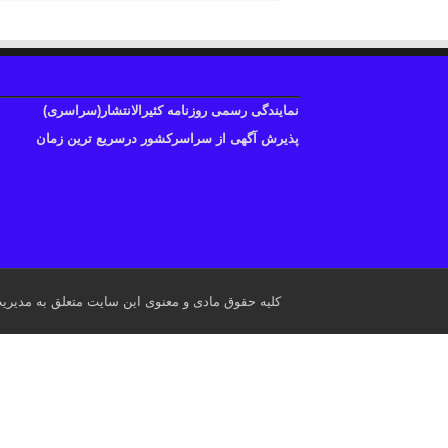
نمایندگی رسمی روزنامه کثیرالانتشار(سراسری)
پذیرش آگهی از سراسرکشور درسریع ترین زمان
کلیه حقوق مادی و معنوی این سایت متعلق به مدیری