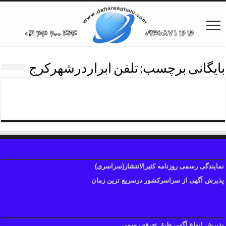
بایگانی برچسب:
تلفن ابراردرشهرکرج
تلفن روزنامه ابراردرکرج
نمایندگی رسمی روزنامه کثیرالانتشار(سراسری)
پذیرش آگهی از سراسرکشور درسریع ترین زمان
پذیرش انواع آگهی طبق تعرفه رسمی