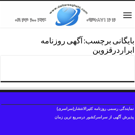
بایگانی برچسب:
آگهی روزنامه
ابراردرقزوین
آگهی آنلاین روزنامه ابرار
نمایندگی رسمی روزنامه کثیرالانتشار(سراسری)
پذیرش آگهی از سراسرکشور درسریع ترین زمان