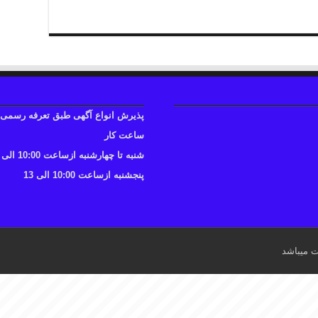
پذیرش انواع آگهی طبق تعرفه رسمی
ساعت کار
شنبه تا چهارشنبه ازساعت 10:00 الی 17
پنجشنبه ازساعت 10:00 الی 13
ت میباشد