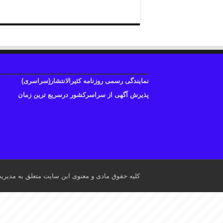
نمایندگی رسمی روزنامه کثیرالانتشار(سراسری)
پذیرش آگهی از سراسرکشور درسریع ترین زمان
کلیه حقوق مادی و معنوی این سایت متعلق به مدیری