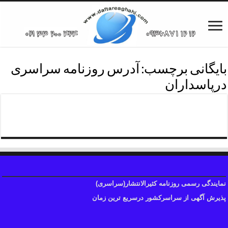
بایگانی برچسب:
آدرس روزنامه سراسری
درپاسداران
تلفن روزنامه سراسری پاسداران
نمایندگی رسمی روزنامه کثیرالانتشار(سراسری)
پذیرش آگهی از سراسرکشور درسریع ترین زمان