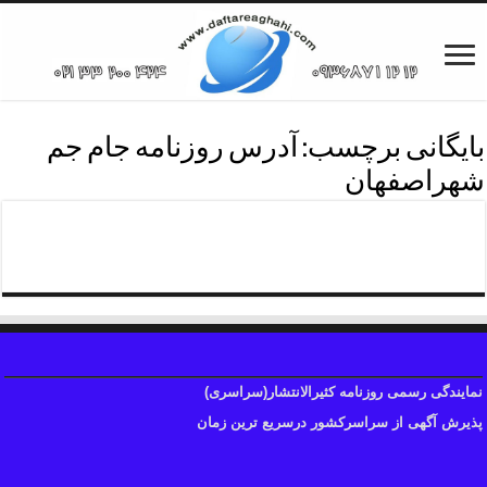
بایگانی برچسب:
آدرس روزنامه جام جم
شهراصفهان
نشرآگهی روزنامه جام جم
نمایندگی رسمی روزنامه کثیرالانتشار(سراسری)
پذیرش آگهی از سراسرکشور درسریع ترین زمان