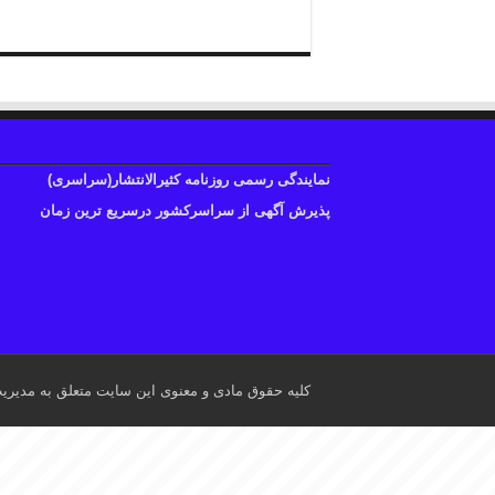
نمایندگی رسمی روزنامه کثیرالانتشار(سراسری)
پذیرش آگهی از سراسرکشور درسریع ترین زمان
کلیه حقوق مادی و معنوی این سایت متعلق به مدیری