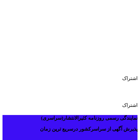
دفترآگهی روزنامه همشهری
اشتراک
تلفن آگهی روزنامه سراسری
اشتراک
نمایندگی رسمی روزنامه کثیرالانتشار(سراسری)
پذیرش آگهی از سراسرکشور درسریع ترین زمان