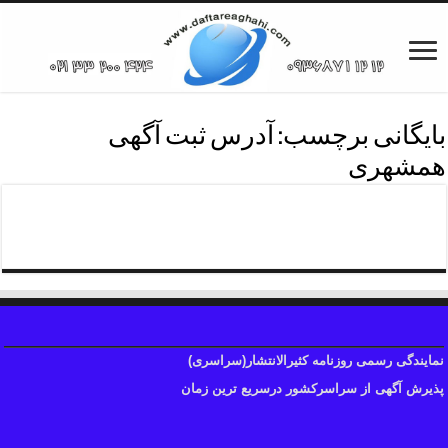
بایگانی برچسب:
آدرس ثبت آگهی
همشهری
تلفن ثبت آگهی همشهری
نمایندگی رسمی روزنامه کثیرالانتشار(سراسری)
پذیرش آگهی از سراسرکشور درسریع ترین زمان