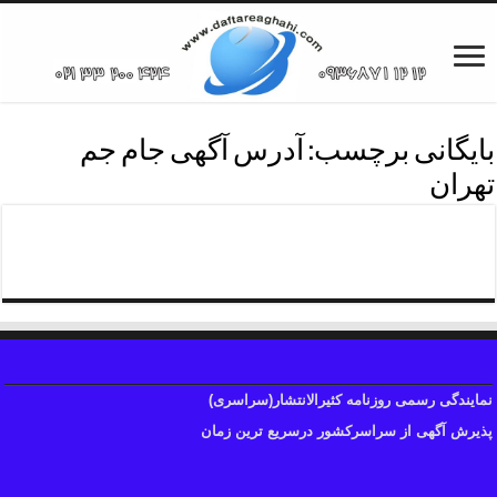
بایگانی برچسب:
آدرس آگهی جام جم
تهران
تلفن دفترجام جم تهران
نمایندگی رسمی روزنامه کثیرالانتشار(سراسری)
پذیرش آگهی از سراسرکشور درسریع ترین زمان