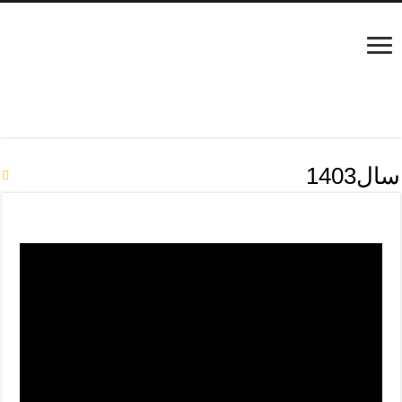
سال1403
مدارک چاپ آگهی ابرار