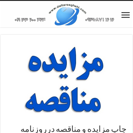
چاپ مزایده و مناقصه درروزنامه