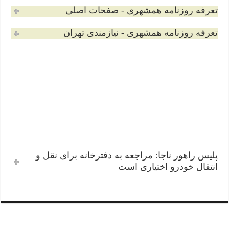
تعرفه روزنامه همشهری - صفحات اصلی
تعرفه روزنامه همشهری - نیازمندی تهران
(آگهی استخدام/ آگهی مفقودی / آگهی دعوت از مجامع
/ آگهی های مزایده و مناقصه / و…)
تلفن تماس: ۴۲۴ ۲۰۰ ۳۳ -۰۲۱
پلیس راهور ناجا: مراجعه به دفترخانه برای نقل و
انتقال خودرو اختیاری است