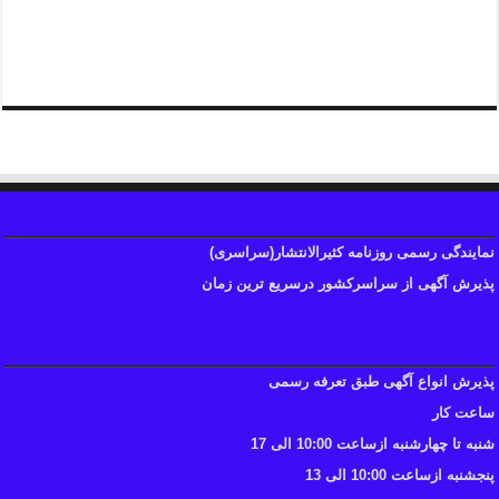
همشهری:۳۳۲۰۰۴۲۴-۰۲۱
نمایندگی رسمی روزنامه کثیرالانتشار(سراسری)
پذیرش آگهی از سراسرکشور درسریع ترین زمان
پذیرش انواع آگهی طبق تعرفه رسمی
ساعت کار
شنبه تا چهارشنبه ازساعت 10:00 الی 17
پنجشنبه ازساعت 10:00 الی 13