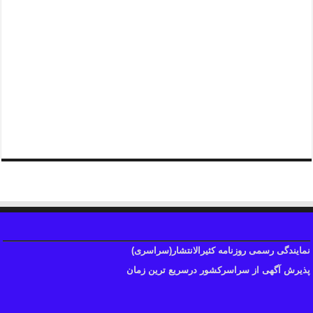
نمایندگی رسمی روزنامه کثیرالانتشار(سراسری)
پذیرش آگهی از سراسرکشور درسریع ترین زمان