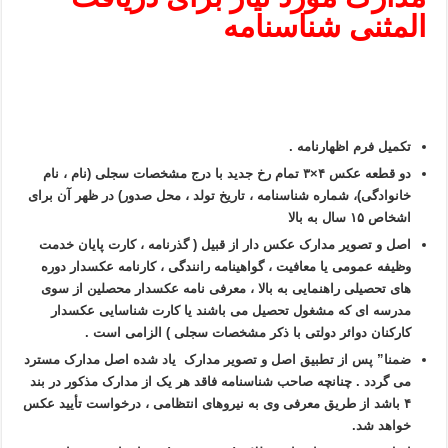
المثنی شناسنامه
تکمیل فرم اظهارنامه .
دو قطعه عکس ۴×۳ تمام رخ جدید با درج مشخصات سجلی (نام ، نام
خانوادگی)، شماره شناسنامه ، تاریخ تولد ، محل صدور) در ظهر آن برای
اشخاص ۱۵ سال به بالا
اصل و تصویر مدارک عکس دار از قبیل ( گذرنامه ، کارت پایان خدمت
وظیفه عمومی یا معافیت ، گواهینامه رانندگی ، کارنامه عکسدار دوره
های تحصیلی راهنمایی به بالا ، معرفی نامه عکسدار محصلین از سوی
مدرسه ای که مشغول تحصیل می باشند یا کارت شناسایی عکسدار
کارکنان دوائر دولتی با ذکر مشخصات سجلی ) الزامی است .
ضمنا” پس از تطبیق اصل و تصویر مدارک یاد شده اصل مدارک مسترد
می گردد . چنانچه صاحب شناسنامه فاقد هر یک از مدارک مذکور در بند
۴ باشد از طریق معرفی وی به نیروهای انتظامی ، درخواست تأیید عکس
خواهد شد.