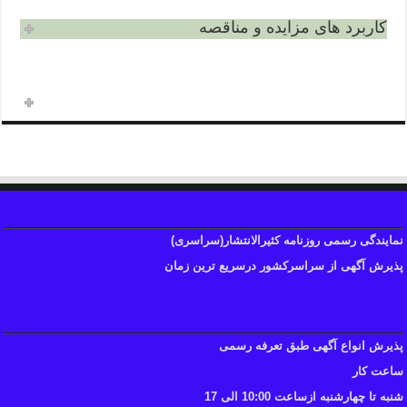
کاربرد های مزایده و مناقصه
نمایندگی رسمی روزنامه کثیرالانتشار(سراسری)
پذیرش آگهی از سراسرکشور درسریع ترین زمان
پذیرش انواع آگهی طبق تعرفه رسمی
ساعت کار
شنبه تا چهارشنبه ازساعت 10:00 الی 17