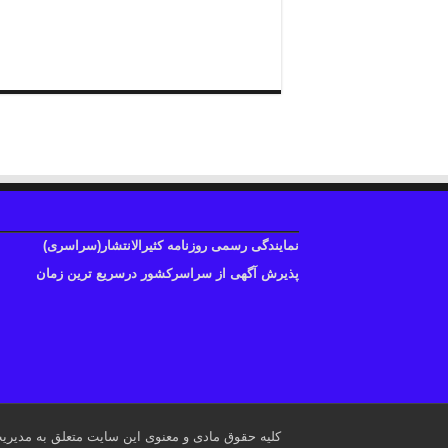
نمایندگی رسمی روزنامه کثیرالانتشار(سراسری)
پذیرش آگهی از سراسرکشور درسریع ترین زمان
کلیه حقوق مادی و معنوی این سایت متعلق به مدیری