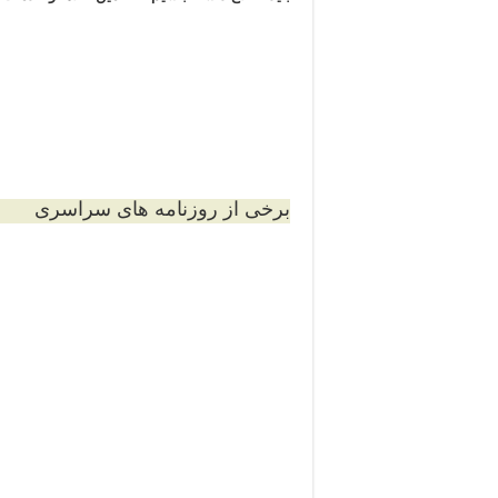
برخی از روزنامه های سراسری
دفترآگهی روزنامه جو
جهت مشاوره و سفارش آگهی با ما درارتباط باشی