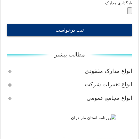
بارگذاری مدارک
ثبت درخواست
T
h
مطالب بیشتر
i
s
انواع مدارک مفقودی
f
i
انواع تغییرات شرکت
e
l
انواع مجامع عمومی
d
s
h
o
u
l