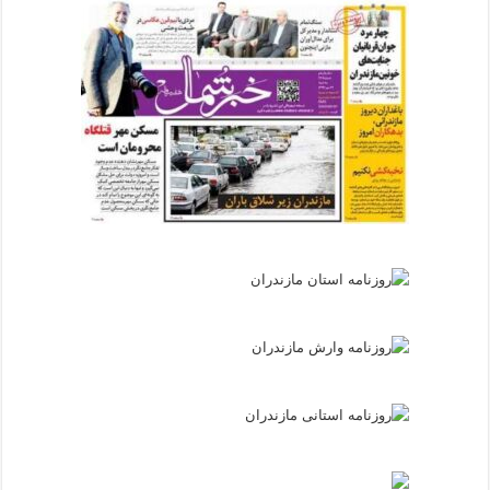
d
b
e
l
e
f
t
b
l
a
n
k