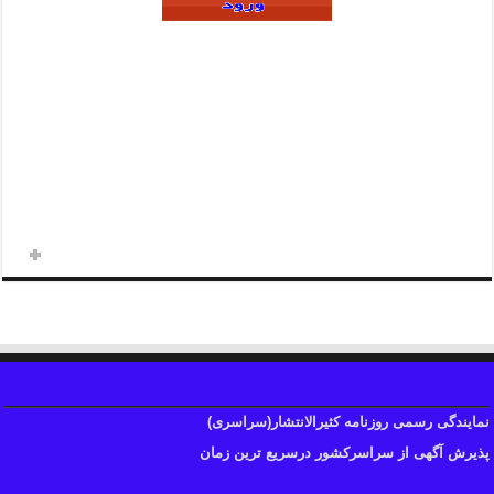
ثبت فوری آگهی روزنامه اطلاعات
(آگهی استخدام/ آگهی مفقودی / آگهی دعوت از مجامع
/ آگهی های مزایده و مناقصه / و…)
تلفن تماس: ۴۲۴ ۲۰۰ ۳۳ -۰۲۱
نمایندگی رسمی روزنامه کثیرالانتشار(سراسری)
پذیرش آگهی از سراسرکشور درسریع ترین زمان