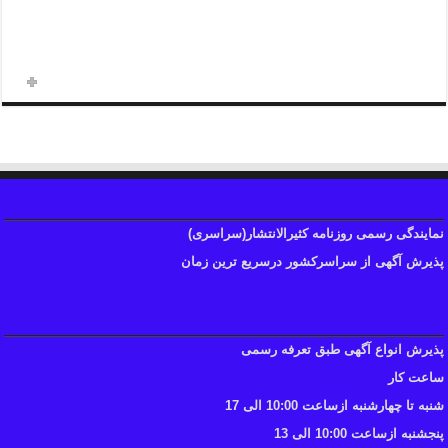
همراه: ۱۲ ۱۲ ۸۷۱ – ۰۹۳۶
نمایندگی رسمی روزنامه کثیرالانتشار(سراسری)
پذیرش آگهی از سراسرکشور درسریع ترین زمان
پذیرش انواع آگهی طبق تعرفه رسمی
ساعت کار
شنبه تا چهارشنبه ازساعت 10:00 الی 17
پنجشنبه ازساعت 10:00 الی 13