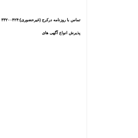
تماس با روزنامه درکرج (غیرحضوری):۳۳۲۰۰۴۲۴ -۰۲۱ برای سفارش آگهی با ما درارتباط باشید…
پذیرش انواع آگهی های