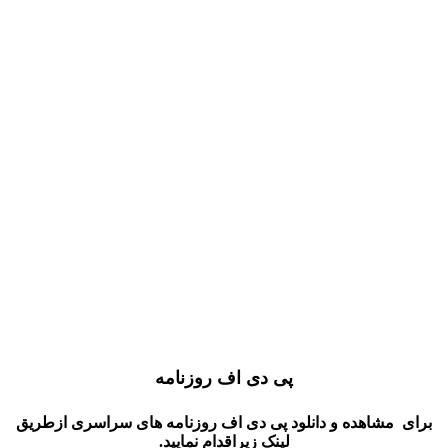
اسلایدتلفن دفترروزنامه
چاپ مزایده و مناقصه درروزنامه
اسلایدتلفن دفترروزنامه
آگهی مفقودی مدارک
اسلایدتلفن دفترروزنامه
آگهی دعوت مجمع عمومی
اسلایدتلفن دفترروزنامه
ثبت آگهی استخدام درهمشهری
پی دی اف روزنامه
برای مشاهده و دانلود پی دی اف روزنامه های سراسری ازطریق
لینک زیراقدام نمایید.