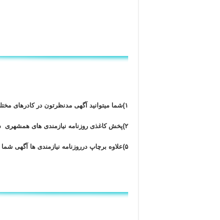
۱)شما میتوانید آگهی مدنظرتون در کادرهای مختلف و به صورت رنگی و به چند نوبت آگهی دهید تا نتیجه ی مطلوب را بدست آورید.
۲)پخش کاغذی روزنامه نیازمندی های همشهری در کل شهر تهران و حومه تهران با تیراژبسیار بالا به صورت روزانه انجام میشود.
۵)علاوه برچاپ درروزنامه نیازمندی ها آگهی شما به صورت رایگان در سایت اصلی همشهری نیز چاپ خواهدشد.