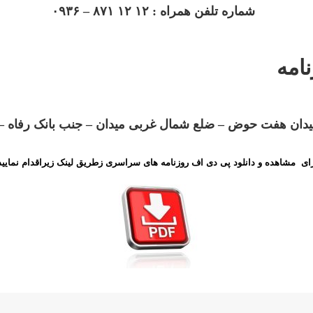
شماره تلفن همراه : ۱۲ ۱۲ ۸۷۱ – ۰۹۳۶
امه
 هفت حوض – ضلع شمال غربی میدان – جنب بانک رفاه – پلاک ۵۶۶ – طب
ای مشاهده و دانلود پی دی اف روزنامه های سراسری زطریق
لینک
زیراقدام نمایید