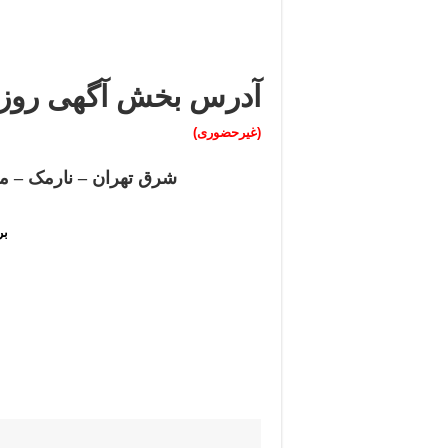
آدرس بخش آگهی روزن
(غیرحضوری)
شرق تهران – نارمک – میدان
بر