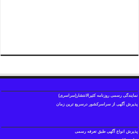
ثابت: ۴۲۴ ۲۰۰ ۳۳ -۰۲۱
همراه: ۱۲ ۱۲ ۸۷۱ – ۰۹۳۶
جهت مشاوره و سفارش آگهی روزنامه با ما درارتباط باشید.
نمایندگی رسمی روزنامه کثیرالانتشار(سراسری)
پذیرش آگهی از سراسرکشور درسریع ترین زمان
پذیرش انواع آگهی طبق تعرفه رسمی