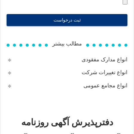
ثبت درخواست
T
h
مطالب بیشتر
i
s
انواع مدارک مفقودی
f
i
انواع تغییرات شرکت
e
l
انواع مجامع عمومی
d
s
h
o
u
l
دفترپذیرش آگهی روزنامه
d
b